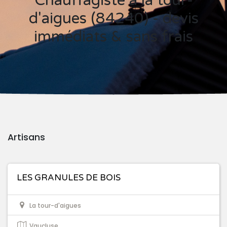
Chauffagiste à la tour-
d'aigues (84240) - devis
immédiats & sans frais
Artisans
LES GRANULES DE BOIS
La tour-d'aigues
Vaucluse