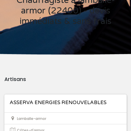
Chauffagiste à lamballe-
armor (22400) - devis
immédiats & sans frais
Artisans
ASSERVA ENERGIES RENOUVELABLES
Lamballe-armor
Côtes-d'armor