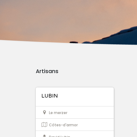
Artisans
LUBIN
Le merzer
Côtes-d'armor