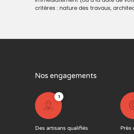
critères : nature des travaux, archit
Nos engagements
1
Des artisans qualifiés
Près 