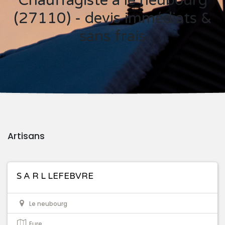
Chauffagiste à le neubourg
(27110) - devis immédiats &
sans frais
Artisans
S A R L LEFEBVRE
Le neubourg
Eure