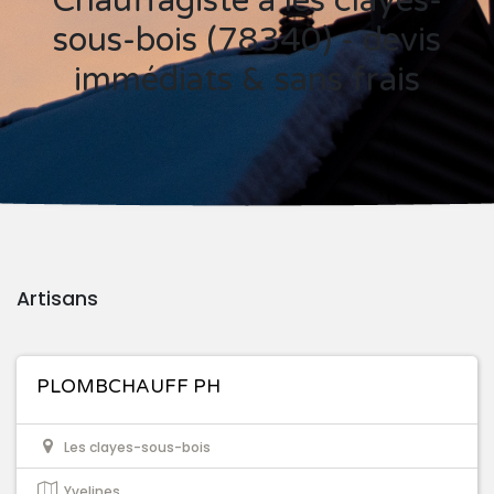
Chauffagiste à les clayes-
sous-bois (78340) - devis
immédiats & sans frais
Artisans
PLOMBCHAUFF PH
Les clayes-sous-bois
Yvelines