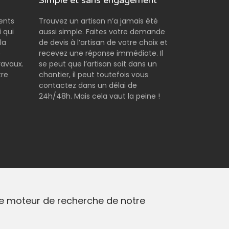
Simple et sans engagement
rents
Trouvez un artisan n’a jamais été
 qui
aussi simple. Faites votre demande
la
de devis à l’artisan de votre choix et
e
recevez une réponse immédiate. Il
ravaux.
se peut que l’artisan soit dans un
tre
chantier, il peut toutefois vous
contactez dans un délai de
24h/48h. Mais cela vaut la peine !
z le moteur de recherche de notre