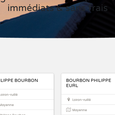
immédiats & sans frais
ILIPPE BOURBON
BOURBON PHILIPPE
EURL
Loiron-ruillé
Loiron-ruillé
Mayenne
Mayenne