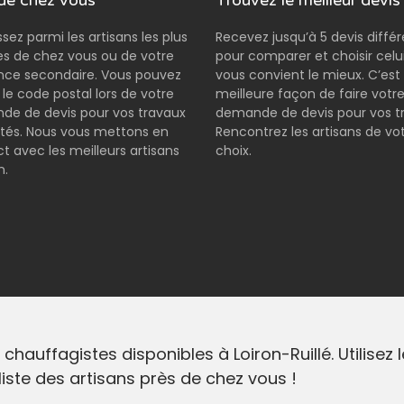
de chez vous
Trouvez le meilleur devis
ssez parmi les artisans les plus
Recevez jusqu’à 5 devis diffé
s de chez vous ou de votre
pour comparer et choisir celui
nce secondaire. Vous pouvez
vous convient le mieux. C’est 
r le code postal lors de votre
meilleure façon de faire votr
e de devis pour vos travaux
demande de devis pour vos t
tés. Nous vous mettons en
Rencontrez les artisans de vo
t avec les meilleurs artisans
choix.
n.
chauffagistes disponibles à Loiron-Ruillé. Utilise
liste des artisans près de chez vous !