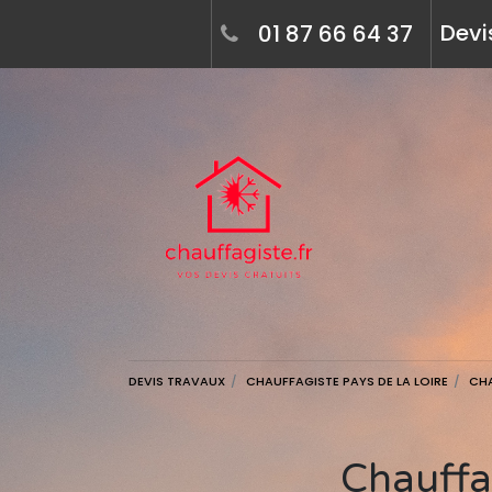
Devi
01 87 66 64 37
DEVIS TRAVAUX
CHAUFFAGISTE PAYS DE LA LOIRE
CH
Chauffagiste à loiron-ruillé (53320) - devis