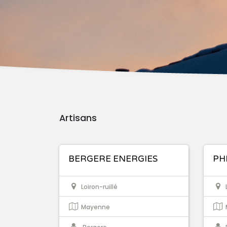
Artisans
BERGERE ENERGIES
PH
Loiron-ruillé
Mayenne