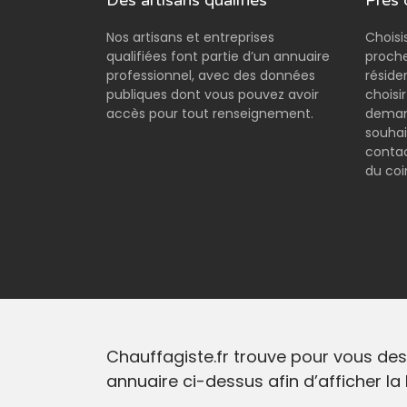
Des artisans qualifiés
Près 
Nos artisans et entreprises
Choisi
qualifiées font partie d’un annuaire
proche
professionnel, avec des données
réside
publiques dont vous pouvez avoir
choisi
accès pour tout renseignement.
demand
souhai
contac
du coi
Chauffagiste.fr trouve pour vous des 
annuaire ci-dessus afin d’afficher la 