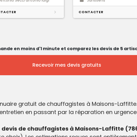
Antonio Secci antonio luigi
Janssens
TACTER
CONTACTER
ande en moins d'1 minute et comparez les devis de 5 artisa
Recevoir mes devis gratuits
nuaire gratuit de chauffagistes à Maisons-Laffitt
'entretien en passant par la réparation en urgence
devis de chauffagistes à Maisons-Laffitte (78
e choix). Les estimations reçues sont entièrement