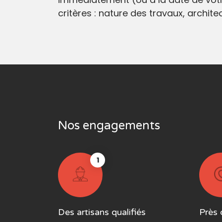
critères : nature des travaux, archit
Nos engagements
1
Des artisans qualifiés
Près 