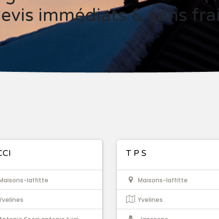
evis immédiats & sans fra
CCI
T P S
Maisons-laffitte
Maisons-laffitte
Yvelines
Yvelines