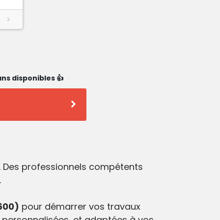
ns disponibles 👍
e. Des professionnels compétents
.
600)
pour démarrer vos travaux
 personnalisées, et adaptées à vos