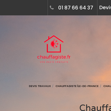
Devi
01 87 66 64 37
DEVIS TRAVAUX
CHAUFFAGISTE ÎLE-DE-FRANCE
CHAU
Chauffagiste à maisons-laffitte (78600) -