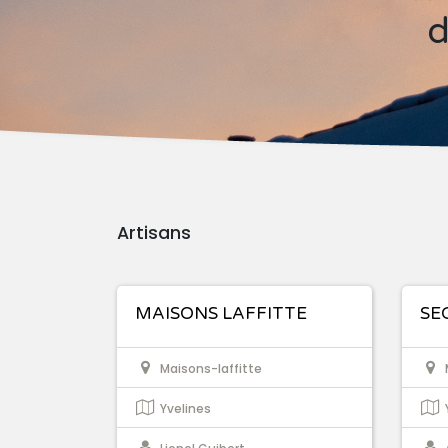
d
Artisans
MAISONS LAFFITTE
SE
Maisons-laffitte
Yvelines