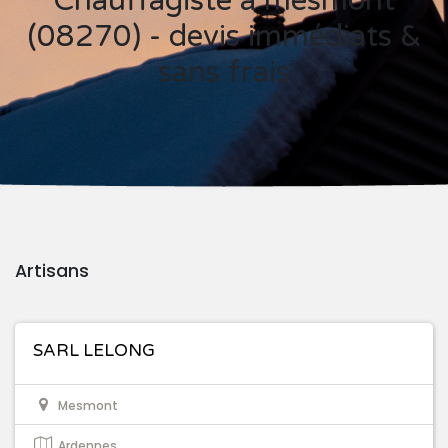
Chauffagiste à mesmont
(08270) - devis immédiats &
sans frais
Artisans
SARL LELONG
Mesmont
Ardennes