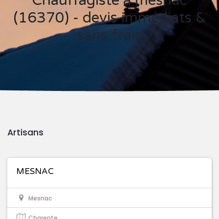
Chauffagiste à mesnac
(16370) - devis immédiats &
sans frais
Artisans
MESNAC
Mesnac
Charente