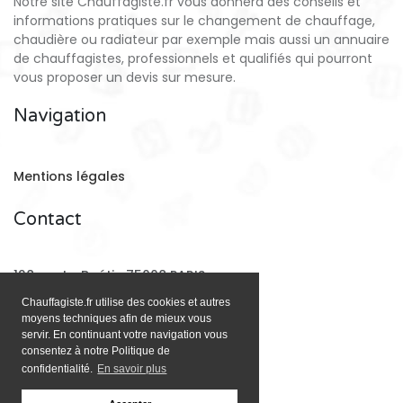
Notre site Chauffagiste.fr vous donnera des conseils et
informations pratiques sur le changement de chauffage,
chaudière ou radiateur par exemple mais aussi un annuaire
de chauffagistes, professionnels et qualifiés qui pourront
vous proposer un devis sur mesure.
Navigation
Mentions légales
Contact
128 rue La Boétie 75008 PARIS
Chauffagiste.fr utilise des cookies et autres
moyens techniques afin de mieux vous
Email:
contact@chauffagiste.fr
servir. En continuant votre navigation vous
consentez à notre Politique de
confidentialité.
En savoir plus