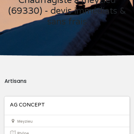
Chauffagiste à meyzieu
(69330) - devis immédiats &
sans frais
Artisans
AG CONCEPT
Meyzieu
Rhône