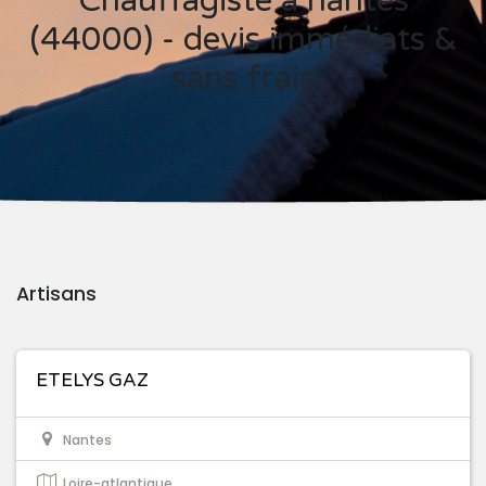
Chauffagiste à nantes
(44000) - devis immédiats &
sans frais
Artisans
ETELYS GAZ
Nantes
Loire-atlantique