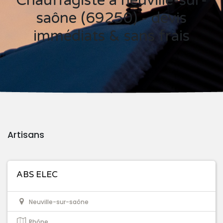
Chauffagiste à neuville-sur-
saône (69250) - devis
immédiats & sans frais
Artisans
ABS ELEC
Neuville-sur-saône
Rhône