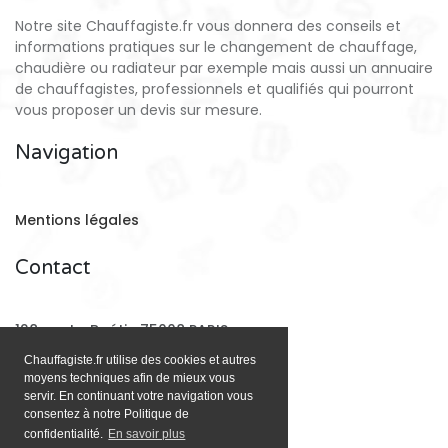
Notre site Chauffagiste.fr vous donnera des conseils et
informations pratiques sur le changement de chauffage,
chaudière ou radiateur par exemple mais aussi un annuaire
de chauffagistes, professionnels et qualifiés qui pourront
vous proposer un devis sur mesure.
Navigation
Mentions légales
Contact
128 rue La Boétie 75008 PARIS
Chauffagiste.fr utilise des cookies et autres
moyens techniques afin de mieux vous
Email:
contact@chauffagiste.fr
servir. En continuant votre navigation vous
consentez à notre Politique de
confidentialité.
En savoir plus