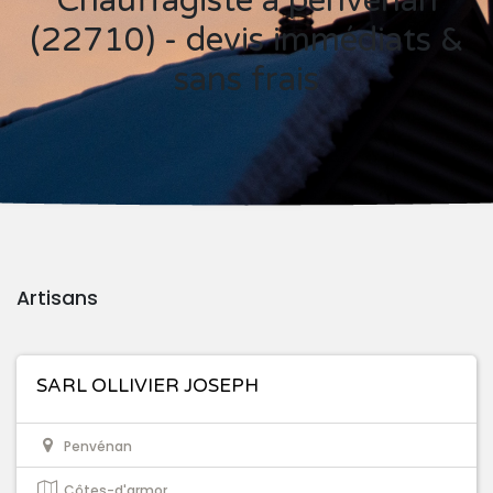
Chauffagiste à penvénan
(22710) - devis immédiats &
sans frais
Artisans
SARL OLLIVIER JOSEPH
Penvénan
Côtes-d'armor