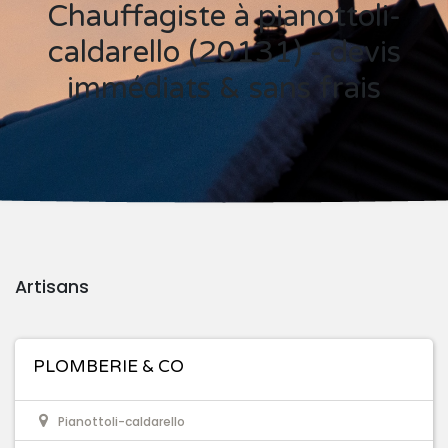
Chauffagiste à pianottoli-
caldarello (20131) - devis
immédiats & sans frais
Artisans
PLOMBERIE & CO
Pianottoli-caldarello