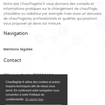
Notre site Chauffagiste.fr vous donnera des conseils et
informations pratiques sur le changement de chauffage,
chaudière ou radiateur par exemple mais aussi un annuaire
de chauffagistes, professionnels et qualifiés qui pourront
vous proposer un devis sur mesure.
Navigation
Mentions légales
Contact
128 rue La Boétie 75008 PARIS
Chauffagiste.fr utilise des cookies et autres
moyens techniques afin de mieux vous
Email:
contact@chauffagiste.fr
servir. En continuant votre navigation vous
consentez à notre Politique de
confidentialité.
En savoir plus