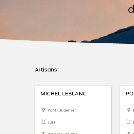
d
Artisans
MICHEL LEBLANC
PO
Pont-audemer
Eure