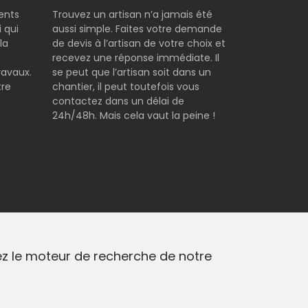
rents
Trouvez un artisan n’a jamais été
 qui
aussi simple. Faites votre demande
la
de devis à l’artisan de votre choix et
e
recevez une réponse immédiate. Il
ravaux.
se peut que l’artisan soit dans un
tre
chantier, il peut toutefois vous
contactez dans un délai de
24h/48h. Mais cela vaut la peine !
ez le moteur de recherche de notre