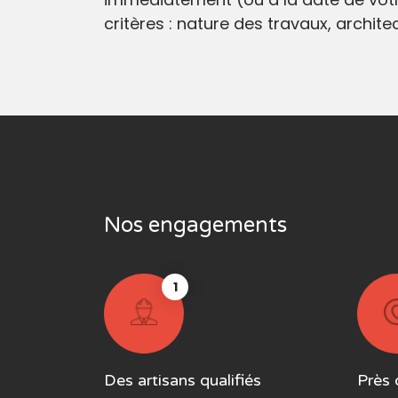
critères : nature des travaux, archit
Nos engagements
1
Des artisans qualifiés
Près 