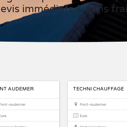
evis immédiats & sans fra
NT AUDEMER
TECHNI CHAUFFAGE
Pont-audemer
Pont-audemer
Eure
Eure