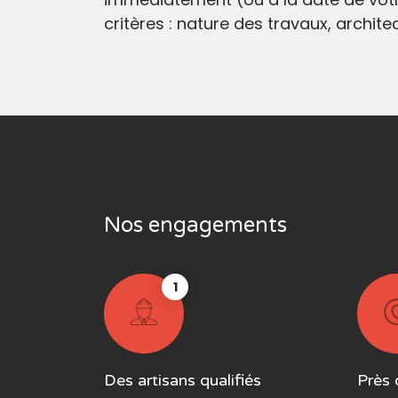
critères : nature des travaux, archit
Nos engagements
1
Des artisans qualifiés
Près 