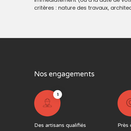
critères : nature des travaux, archit
Nos engagements
1
Des artisans qualifiés
Près 