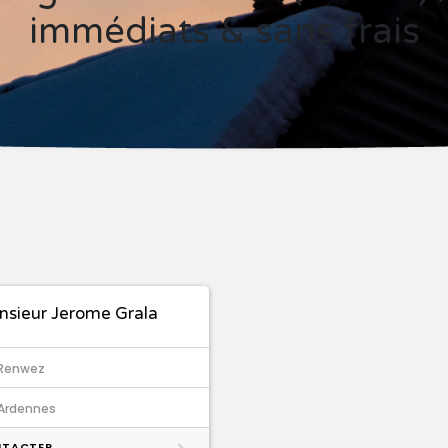
immédiats & sans frais
sieur Jerome Grala
Renwez
Ardennes
TACTER