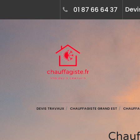
Devi
01 87 66 64 37
DEVIS TRAVAUX
CHAUFFAGISTE GRAND EST
CHAUFFA
Chauffagiste à renwez (08150) - devis