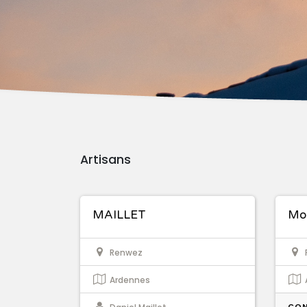
Artisans
MAILLET
Mon
Renwez
Ardennes
CON