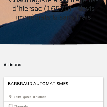
Chauffagiste à saint-genis-
d'hiersac (16570) - devis
immédiats & sans frais
Artisans
BARBRAUD AUTOMATISMES
Saint-genis-d'hiersac
Charente