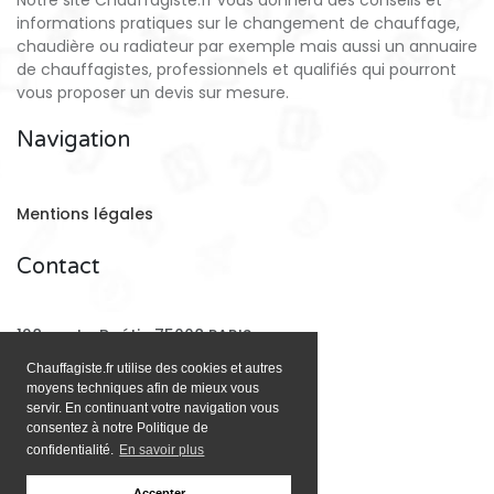
Notre site Chauffagiste.fr vous donnera des conseils et
informations pratiques sur le changement de chauffage,
chaudière ou radiateur par exemple mais aussi un annuaire
de chauffagistes, professionnels et qualifiés qui pourront
vous proposer un devis sur mesure.
Navigation
Mentions légales
Contact
128 rue La Boétie 75008 PARIS
Chauffagiste.fr utilise des cookies et autres
moyens techniques afin de mieux vous
Email:
contact@chauffagiste.fr
servir. En continuant votre navigation vous
consentez à notre Politique de
confidentialité.
En savoir plus
Accepter