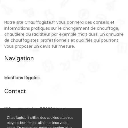
Notre site Chauffagiste.fr vous donnera des conseils et
informations pratiques sur le changement de chauffage,
chaudière ou radiateur par exemple mais aussi un annuaire
de chauffagistes, professionnels et qualifiés qui pourront
vous proposer un devis sur mesure.
Navigation
Mentions légales
Contact
128 rue La Boétie 75008 PARIS
Chauffagiste.fr utilise des cookies et autres
moyens techniques afin de mieux vous
Email:
contact@chauffagiste.fr
servir. En continuant votre navigation vous