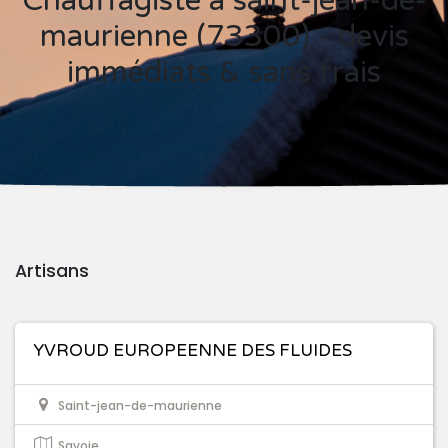
Chauffagiste à saint-jean-de-
maurienne (73300) - devis
immédiats & sans frais
Artisans
YVROUD EUROPEENNE DES FLUIDES
Saint-jean-de-maurienne
Savoie