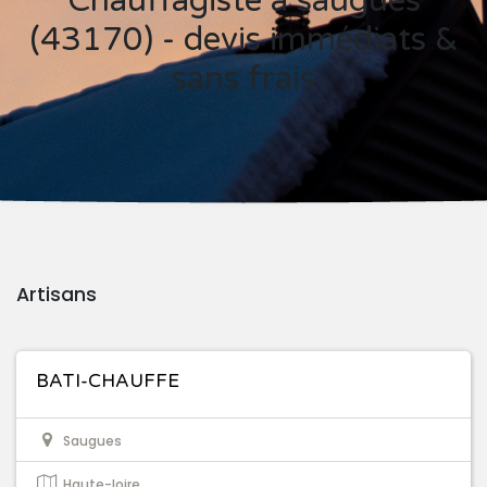
Chauffagiste à saugues
(43170) - devis immédiats &
sans frais
Artisans
BATI-CHAUFFE
Saugues
Haute-loire