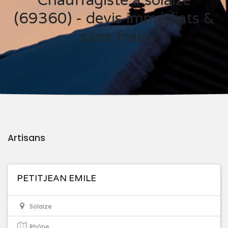
Chauffagiste à solaize
(69360) - devis immédiats &
sans frais
Artisans
PETITJEAN EMILE
Solaize
Rhône