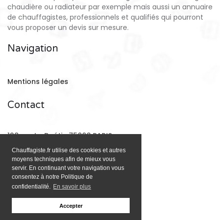
chaudière ou radiateur par exemple mais aussi un annuaire
de chauffagistes, professionnels et qualifiés qui pourront
vous proposer un devis sur mesure.
Navigation
Mentions légales
Contact
128 rue La Boétie 75008 PARIS
Chauffagiste.fr utilise des cookies et autres
moyens techniques afin de mieux vous
Email:
contact@chauffagiste.fr
servir. En continuant votre navigation vous
consentez à notre Politique de
confidentialité.
En savoir plus
Accepter