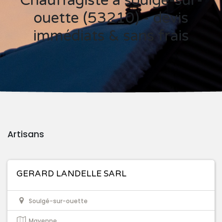
Chauffagiste à soulgé-sur-
ouette (53210) - devis
immédiats & sans frais
Artisans
GERARD LANDELLE SARL
Soulgé-sur-ouette
Mayenne