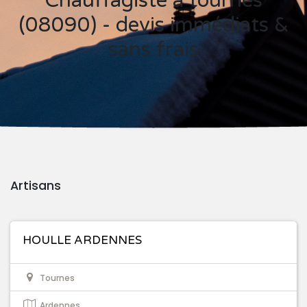
Chauffagiste à tournes
(08090) - devis immédiats &
sans frais
Artisans
HOULLE ARDENNES
Tournes
Ardennes