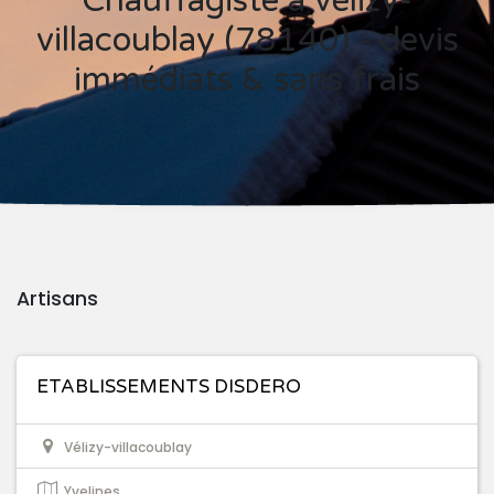
Chauffagiste à vélizy-
villacoublay (78140) - devis
immédiats & sans frais
Artisans
ETABLISSEMENTS DISDERO
Vélizy-villacoublay
Yvelines