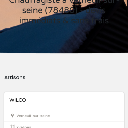
Chauffagiste à verneuil-sur-
seine (78480) - devis
immédiats & sans frais
Artisans
WILCO
Verneuil-sur-seine
Yvelines