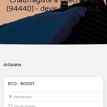
Chauffagiste à villecresnes
(94440) - devis immédiats &
sans frais
Artisans
ECO - BOOST
Villecresnes
Val-de-marne