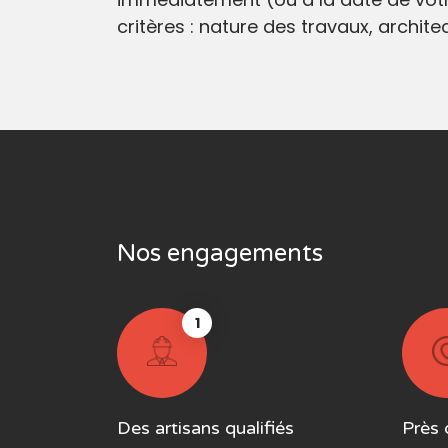
critères : nature des travaux, archit
Nos engagements
1
Des artisans qualifiés
Près 