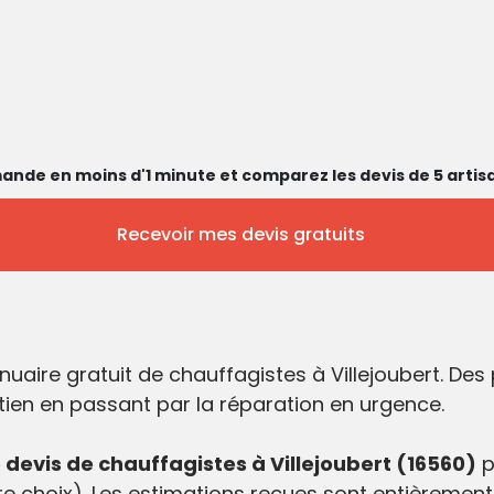
ande en moins d'1 minute et comparez les devis de 5 artisa
Recevoir mes devis gratuits
uaire gratuit de chauffagistes à Villejoubert. De
etien en passant par la réparation en urgence.
evis de chauffagistes à Villejoubert (16560)
p
e choix). Les estimations reçues sont entièrement