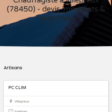
Chauffagiste à villepreux
(78450) - devis immédiats &
sans frais
Artisans
PC CLIM
Villepreux
Yvelines