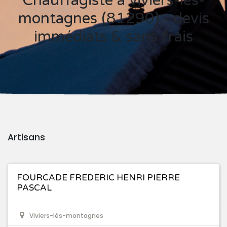
Chauffagiste à viviers-lès-
montagnes (81290) - devis
immédiats & sans frais
Artisans
FOURCADE FREDERIC HENRI PIERRE
PASCAL
Viviers-lès-montagnes