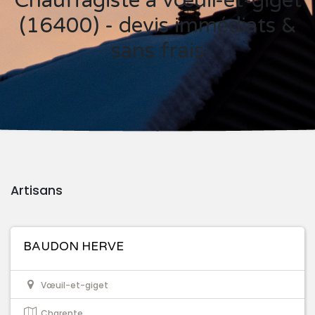
Chauffagiste à vœuil-et-giget
(16400) - devis immédiats &
sans frais
Artisans
BAUDON HERVE
Vœuil-et-giget
Charente