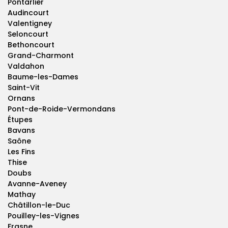
Pontarlier
Audincourt
Valentigney
Seloncourt
Bethoncourt
Grand-Charmont
Valdahon
Baume-les-Dames
Saint-Vit
Ornans
Pont-de-Roide-Vermondans
Étupes
Bavans
Saône
Les Fins
Thise
Doubs
Avanne-Aveney
Mathay
Châtillon-le-Duc
Pouilley-les-Vignes
Frasne