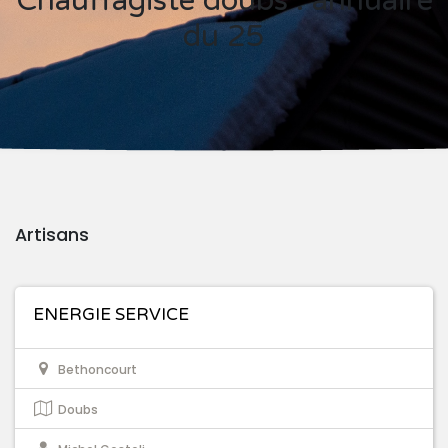
Chauffagiste doubs : annuaire
du 25
Artisans
ENERGIE SERVICE
Bethoncourt
Doubs