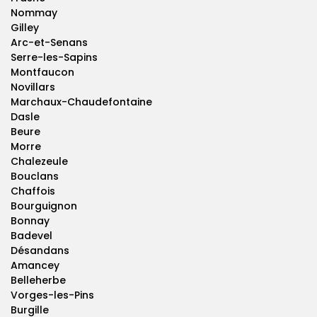
Nommay
Gilley
Arc-et-Senans
Serre-les-Sapins
Montfaucon
Novillars
Marchaux-Chaudefontaine
Dasle
Beure
Morre
Chalezeule
Bouclans
Chaffois
Bourguignon
Bonnay
Badevel
Désandans
Amancey
Belleherbe
Vorges-les-Pins
Burgille