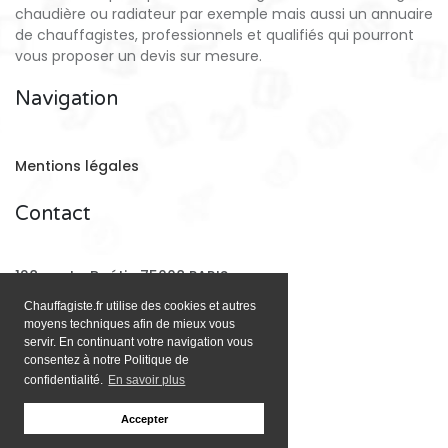
chaudière ou radiateur par exemple mais aussi un annuaire
de chauffagistes, professionnels et qualifiés qui pourront
vous proposer un devis sur mesure.
Navigation
Mentions légales
Contact
128 rue La Boétie 75008 PARIS
Chauffagiste.fr utilise des cookies et autres
moyens techniques afin de mieux vous
Email:
contact@chauffagiste.fr
servir. En continuant votre navigation vous
consentez à notre Politique de
confidentialité.
En savoir plus
Accepter