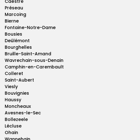
Caëstre
Préseau
Marcoing
Bierne
Fontaine-Notre-Dame
Bousies
Deûlémont
Bourghelles
Bruille-Saint-Amand
Wavrechain-sous-Denain
Camphin-en-Carembault
Colleret
Saint-Aubert
Viesly
Bouvignies
Haussy
Moncheaux
Avesnes-le-Sec
Bollezeele
Lécluse
Ohain
Wannehain