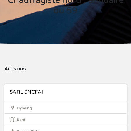
Chauffagiste nord : annuaire
du 59
Artisans
SARL SNCFAI
Cysoing
Nord