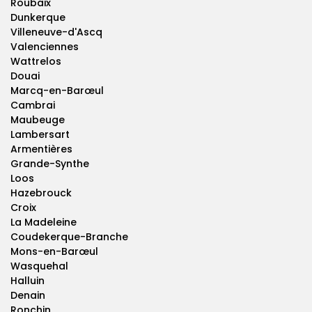
Roubaix
Dunkerque
Villeneuve-d'Ascq
Valenciennes
Wattrelos
Douai
Marcq-en-Barœul
Cambrai
Maubeuge
Lambersart
Armentières
Grande-Synthe
Loos
Hazebrouck
Croix
La Madeleine
Coudekerque-Branche
Mons-en-Barœul
Wasquehal
Halluin
Denain
Ronchin