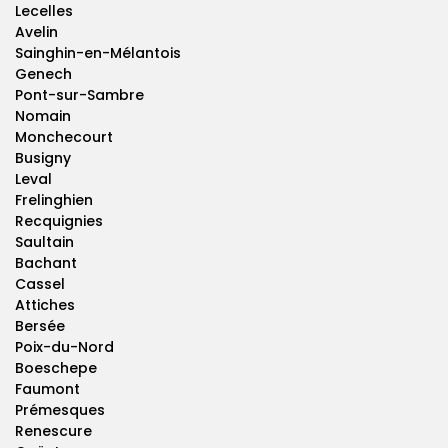
Lecelles
Avelin
Sainghin-en-Mélantois
Genech
Pont-sur-Sambre
Nomain
Monchecourt
Busigny
Leval
Frelinghien
Recquignies
Saultain
Bachant
Cassel
Attiches
Bersée
Poix-du-Nord
Boeschepe
Faumont
Prémesques
Renescure