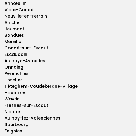
Annœullin
Vieux-Condé
Neuville-en-Ferrain
Aniche
Jeumont
Bondues
Merville
Condé-sur-l'Escaut
Escaudain
Aulnoye-Aymeries
Onnaing
Pérenchies
Linselles
Téteghem-Coudekerque-Village
Houplines
Wavrin
Fresnes-sur-Escaut
Nieppe
Aulnoy-lez-Valenciennes
Bourbourg
Feignies