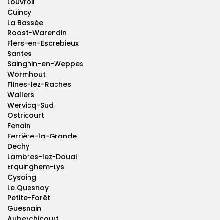
Louvroil
Cuincy
La Bassée
Roost-Warendin
Flers-en-Escrebieux
Santes
Sainghin-en-Weppes
Wormhout
Flines-lez-Raches
Wallers
Wervicq-Sud
Ostricourt
Fenain
Ferrière-la-Grande
Dechy
Lambres-lez-Douai
Erquinghem-Lys
Cysoing
Le Quesnoy
Petite-Forêt
Guesnain
Auberchicourt