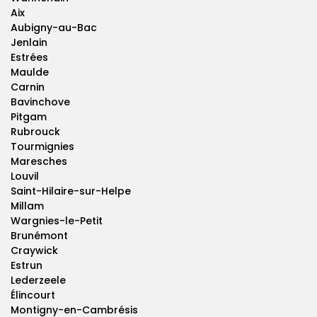
Aix
Aubigny-au-Bac
Jenlain
Estrées
Maulde
Carnin
Bavinchove
Pitgam
Rubrouck
Tourmignies
Maresches
Louvil
Saint-Hilaire-sur-Helpe
Millam
Wargnies-le-Petit
Brunémont
Craywick
Estrun
Lederzeele
Élincourt
Montigny-en-Cambrésis