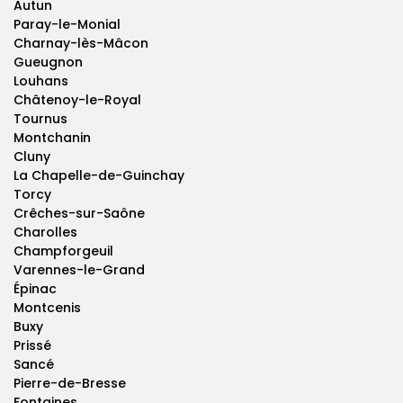
Autun
Paray-le-Monial
Charnay-lès-Mâcon
Gueugnon
Louhans
Châtenoy-le-Royal
Tournus
Montchanin
Cluny
La Chapelle-de-Guinchay
Torcy
Crêches-sur-Saône
Charolles
Champforgeuil
Varennes-le-Grand
Épinac
Montcenis
Buxy
Prissé
Sancé
Pierre-de-Bresse
Fontaines