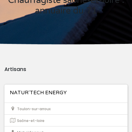
Chauffagiste saône-et-loire :
annuaire du 71
Artisans
NATUR'TECH ENERGY
Toulon-sur-arroux
Saône-et-loire