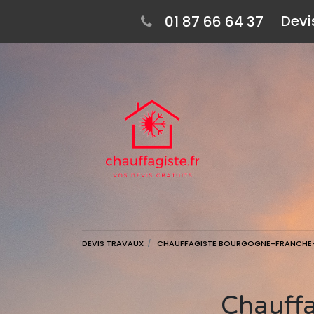
Devi
01 87 66 64 37
DEVIS TRAVAUX
CHAUFFAGISTE BOURGOGNE-FRANCH
Chauffagiste à la truchère (71290) - devis