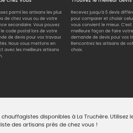
de chez vous
Trouvez le meilleur devis
ssez parmi les artisans les plus
Recevez jusqu’à 5 devis diffé
s de chez vous ou de votre
pour comparer et choisir celui
nce secondaire. Vous pouvez
vous convient le mieux. C’est 
r le code postal lors de votre
meilleure façon de faire votr
e de devis pour vos travaux
demande de devis pour vos t
tés. Nous vous mettons en
Rencontrez les artisans de vo
t avec les meilleurs artisans
choix.
n.
 chauffagistes disponibles à La Truchère. Utilisez
liste des artisans près de chez vous !