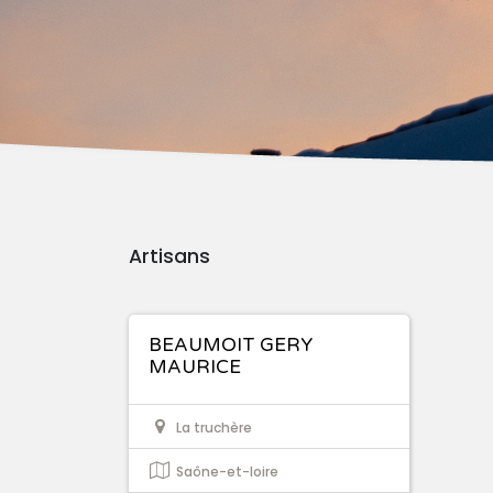
Artisans
BEAUMOIT GERY
MAURICE
La truchère
Saône-et-loire