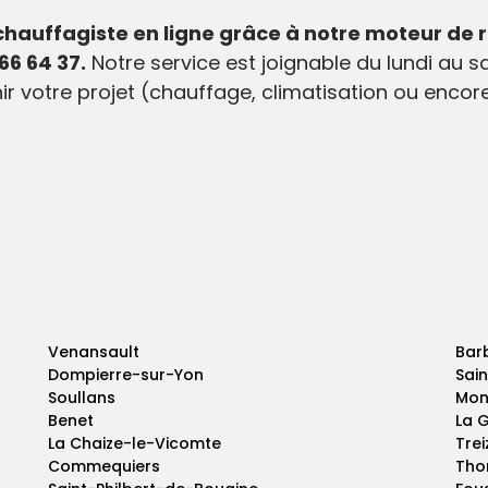
chauffagiste en ligne grâce à notre moteur de 
66 64 37.
Notre service est joignable du lundi au sa
nir votre projet (chauffage, climatisation ou enco
Venansault
Bar
Dompierre-sur-Yon
Sai
Soullans
Mon
Benet
La G
La Chaize-le-Vicomte
Tre
Commequiers
Tho