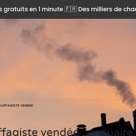
s gratuits en 1 minute 🇫🇷 Des milliers de ch
UFFAGISTE VENDÉE
ffagiste vendée : annuaire