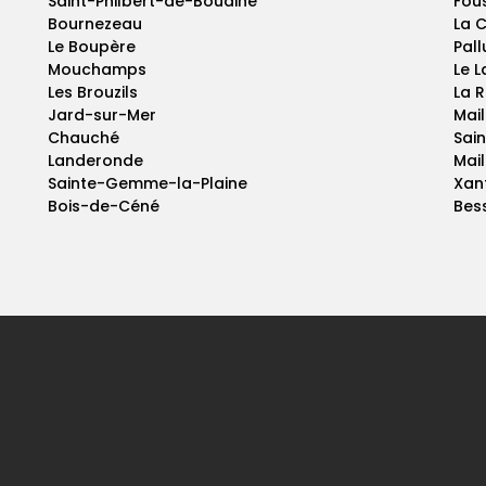
Saint-Philbert-de-Bouaine
Fou
Bournezeau
La C
Le Boupère
Pal
Mouchamps
Le 
Les Brouzils
La 
Jard-sur-Mer
Mail
Chauché
Sai
Landeronde
Mail
Sainte-Gemme-la-Plaine
Xan
Bois-de-Céné
Bes