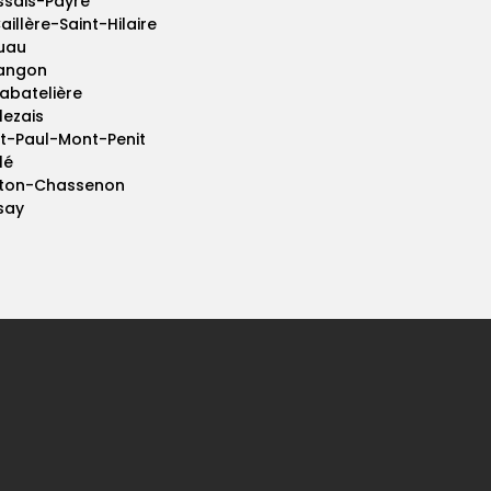
ssais-Payré
aillère-Saint-Hilaire
luau
Langon
Rabatelière
lezais
nt-Paul-Mont-Penit
lé
ton-Chassenon
say