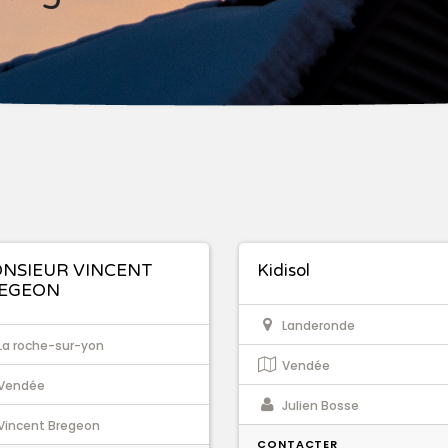
NSIEUR VINCENT
Kidisol
EGEON
Landeronde
La roche-sur-yon
Vendée
Vendée
Julien Bosse
Vincent Bregeon
CONTACTER