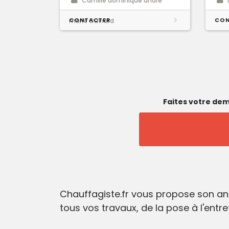
Camille dominique andré
CONTACTER
CON
marie Ouvrard
Faites votre dem
Chauffagiste.fr vous propose son an
tous vos travaux, de la pose à l'entr