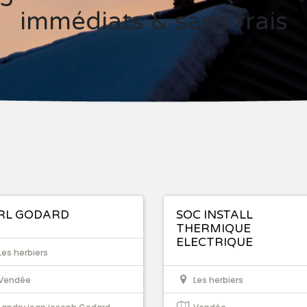
immédiats & sans frais
RL GODARD
SOC INSTALL
THERMIQUE
ELECTRIQUE
Les herbiers
Vendée
Les herbiers