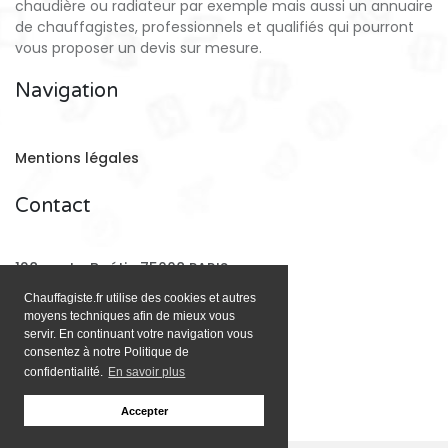
chaudière ou radiateur par exemple mais aussi un annuaire
de chauffagistes, professionnels et qualifiés qui pourront
vous proposer un devis sur mesure.
Navigation
Mentions légales
Contact
128 rue La Boétie 75008 PARIS
Chauffagiste.fr utilise des cookies et autres
moyens techniques afin de mieux vous
Email:
contact@chauffagiste.fr
servir. En continuant votre navigation vous
consentez à notre Politique de
confidentialité.
En savoir plus
Accepter