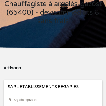
Chauffagiste à argelès-gazost
(65400) - devis immédiats &
sans frais
Artisans
SARL ETABLISSEMENTS BEGARIES
Argelès-gazost