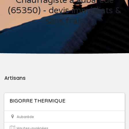
Chauffagiste à aubarède
(65350) - devis immédiats &
sans frais
Artisans
BIGORRE THERMIQUE
Aubarède
Hautes-pyrénées