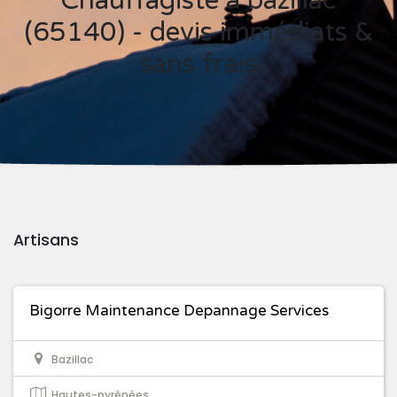
Chauffagiste à bazillac
(65140) - devis immédiats &
sans frais
Artisans
Bigorre Maintenance Depannage Services
Bazillac
Hautes-pyrénées