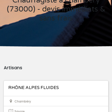
Chauffagiste à chambéry
(73000) - devis immédiats &
sans frais
Artisans
RHÔNE ALPES FLUIDES
Chambéry
Savoie