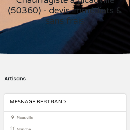
Chauffagiste à picauville
(50360) - devis immédiats &
sans frais
Artisans
MESNAGE BERTRAND
Picauville
Manche